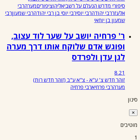
סיפורי מדרש הנעלם על רשבי
אליהו
ציפורים
מערה
רבי
אלעזר
רבי יהודה
רבי יוסי
רבי יוסי בן רבי יהודה
רבי שמעון
רבי
שמעון בן יוחאי
ר' פרחיה יושב על שער לוד עצוב,
ופוגש אדם שלוקח אותו דרך מערה
לגן עדן ולפרדס
8.21
זוהר חדש צ' ע"א - צ"א ע"ב
(זוהר חדש רות)
מערה
רבי פרחיא
רבי פרחיה
סינון
✕
מוטיבים
1