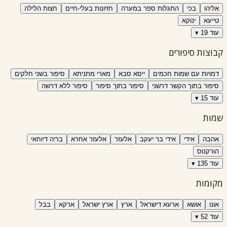
אליהו
בכי
התגלות ספר במערה
חזיונות בעלי-חיים
חצות הלילה
טייעא
ינוקא
עוד 19 ▾
קבוצות סיפורים
דמויות עם שמות חכמים
ייסא סבא
מארי מתניתא
סיפור בשני חלקים
סיפור בתוך הקשר דרשני
סיפור בתוך סיפור
סיפור ללא דרשה
עוד 15 ▾
שמות
אהבה
אידי
אידי בר יעקב
אלעזר
אלעזר אחרא
בריה דיוחאי
הורקנוס
עוד 135 ▾
מקומות
אונו
אושא
ארעא דישראל
ארץ
ארץ ישראל
ארקא
בבל
עוד 52 ▾