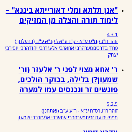
"אנן תלתא ומלי דאורייתא ביננא" –
לימוד תורה והצלה מן המזיקים
4.3.1
זוהר ח"ג קמ"ט ע"א - ק"נ ע"א \ קנ"א ע"ב
(בהעלתך)
פחד בדרכים
מערה
רבי אחא
רבי אלעזר
רבי יהודה
רבי יוסי
רבי
יצחק
ר' אחא מצוי לפני ר' אלעזר (ור'
שמעון?) בלילה, בבוקר הולכים,
פוגשים זר ונכנסים עמו למערה
5.2.5
זוהר ח"ג רס"ח ע"א - ר"ע ע"ב
(ואתחנן)
מפגשים עם זרים
מערה
רבי אחא
רבי אלעזר
רבי שמעון