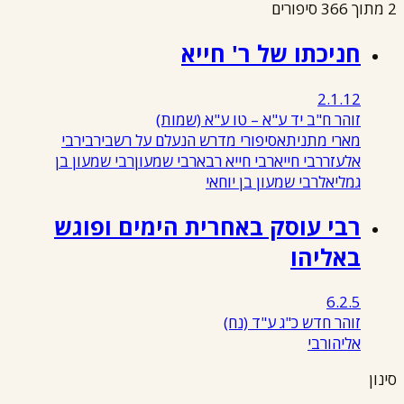
2 מתוך 366 סיפורים
חניכתו של ר' חייא
2.1.12
זוהר ח"ב יד ע"א – טו ע"א
(שמות)
מארי מתניתא
סיפורי מדרש הנעלם על רשבי
רבי
רבי
אלעזר
רבי חייא
רבי חייא רבא
רבי שמעון
רבי שמעון בן
גמליאל
רבי שמעון בן יוחאי
רבי עוסק באחרית הימים ופוגש
באליהו
6.2.5
זוהר חדש כ"ג ע"ד
(נח)
אליהו
רבי
סינון