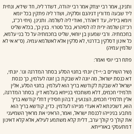
ותנינן, אמר
רבי יצחק
אמר
רבי יהודה
, דשדר ליה, חד שידא, ונחית
ליד שבעה מדורין דגיהנם וסלקיה, ושדר ליה פתקין בכל יומא
ויומא בידיה, עד דאהדר, ואודי ליה לשלמה. ותנינן. (ויחי רכ''ג,
רכ''ה) שלמה ירית לה לסיהרא, בכל סטרוי. בגין כך, בכלא שליט
בחכמתיה. ו
רבי שמעון
בן יוחאי, שליט בחכמתיה על כל בני עלמא,
כל אינון דסלקין בדרגוי, לא סלקין אלא לאשלמא עמיה. (ס''א אי לא
שלמין עמיה)
פתח
רבי יוסי
ואמר:
(שיר השירים ב׳:י״ד) יונתי בחגוי הסלע בסתר המדרגה וגו'. יונתי,
דא כנסת ישראל, מה יונה לא שבקת בן זוגה לעלמין, כך כנסת
ישראל לא שבקת לקודשא בריך הוא לעלמין. בחגוי הסלע, אלין
תלמידי חכמים, דלא משתכחי בנייחא בעלמא דין. בסתר המדרגה,
אלין תלמידי חכמים, הצנועין, דבהון חסידין דחלי קודשא בריך
הוא, דשכינתא לא אעדי מנייהו לעלמין. כדין, קודשא בריך הוא
מתבע בגינייהו לכנסת ישראל, ואמר, הראיני את מראיך השמיעני
את קולך כי קולך ערב, דלית קלא משתמע לעילא, אלא קלא דאינון
דמתעסקי באורייתא.