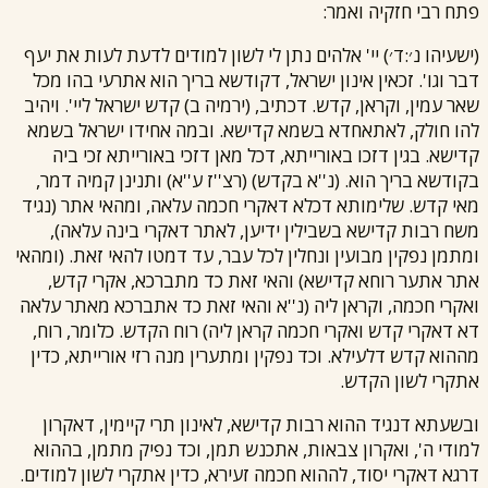
פתח
רבי חזקיה
ואמר:
(ישעיהו נ׳:ד׳) יי' אלהים נתן לי לשון למודים לדעת לעות את יעף
דבר וגו'. זכאין אינון ישראל, דקודשא בריך הוא אתרעי בהו מכל
שאר עמין, וקראן, קדש. דכתיב, (ירמיה ב) קדש ישראל ליי'. ויהיב
להו חולק, לאתאחדא בשמא קדישא. ובמה אחידו ישראל בשמא
קדישא. בגין דזכו באורייתא, דכל מאן דזכי באורייתא זכי ביה
בקודשא בריך הוא. (נ''א בקדש) (רצ''ז ע''א) ותנינן קמיה דמר,
מאי קדש. שלימותא דכלא דאקרי חכמה עלאה, ומהאי אתר (נגיד
משח רבות קדישא בשבילין ידיען, לאתר דאקרי בינה עלאה),
ומתמן נפקין מבועין ונחלין לכל עבר, עד דמטו להאי זאת. (ומהאי
אתר אתער רוחא קדישא) והאי זאת כד מתברכא, אקרי קדש,
ואקרי חכמה, וקראן ליה (נ''א והאי זאת כד אתברכא מאתר עלאה
דא דאקרי קדש ואקרי חכמה קראן ליה) רוח הקדש. כלומר, רוח,
מההוא קדש דלעילא. וכד נפקין ומתערין מנה רזי אורייתא, כדין
אתקרי לשון הקדש.
ובשעתא דנגיד ההוא רבות קדישא, לאינון תרי קיימין, דאקרון
למודי ה', ואקרון צבאות, אתכנש תמן, וכד נפיק מתמן, בההוא
דרגא דאקרי יסוד, לההוא חכמה זעירא, כדין אתקרי לשון למודים.