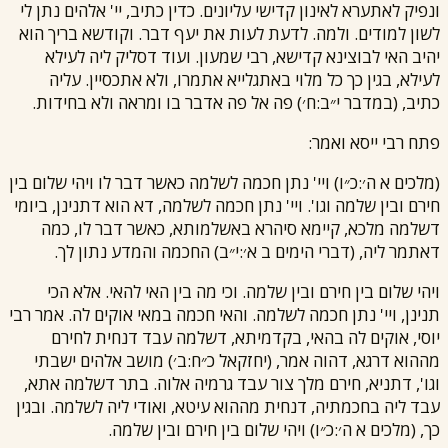
ונפיק לאתערא לאינון קדישי עליונים. כדין כתיב, יי' אלהים נתן לי
לשון למודים. ולמה. לדעת לעות את יעף דבר. וקודשא בריך הוא
יהיב האי לבוצינא קדישא,
רבי שמעון
. ועוד דסליק ליה לעילא
לעילא, בגין כך כל מלוי באתגלייא אתמרו, ולא אתכסיין. עליה
כתיב, (במדבר י״ב:ח׳) פה אל פה אדבר בו ומראה ולא בחידות.
פתח
רבי ייסא
ואמר:
(מלכים א ה׳:כ״ו) ויי' נתן חכמה לשלמה כאשר דבר לו ויהי שלום בין
חירם ובין שלמה וגו'. ויי' נתן חכמה לשלמה, דא הוא דתנינן, ביומי
דשלמה מלכא, קיימא סיהרא באשלמותא, כאשר דבר לו, כמה
דאתמר ליה, (דברי הימים ב א׳:י״ב) החכמה והמדע נתון לך.
ויהי שלום בין חירם ובין שלמה. וכי מה בין האי להאי. אלא הכי
תנינן, ויי' נתן חכמה לשלמה. והאי חכמה במאי אוקים לה. אמר
רבי
יוסי
, אוקים לה בהאי, בקדמיתא, דשלמה עבד דנחית לחירם
מההוא דרגא, דהוה אמר, (יחזקאל כ״ח:ב׳) מושב אלהים ישבתי
וגו', דתניא, חירם מלך צור עבד גרמיה אלוה. בתר דשלמה אתא,
עבד ליה בחכמתיה, דנחית מההוא עיטא, ואודי ליה לשלמה. ובגין
כך, (מלכים א ה׳:כ״ו) ויהי שלום בין חירם ובין שלמה.