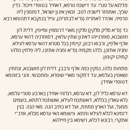
מדלגא על טנרי. עד דישכח טרפא, דאחיד בטופרי וייכול. כדין
שכיך, ואתחזר לישניה לטב. זכאין אינון ישראל, דמזמנין ליה
טרפיה. אהדר לאתריה (ס''א לבתריה), עייל בנוקבא דתהומא רבא.
כד (ס''א סליק סלקין) סלקין מארי דרומחין וסייפין, דלית לון
חושבנא, סוחרנייהו דאינון שתין עלאין, דסוחרניה דהאי ערסא,
אלף אלפין, ורבוא רבוון, קיימין בכל סטרא דהאי ערסא לעילא.
ומניה אתזנן, כלהו מקמיה (ס''א ומניה אתזנו, ליה פלחין כולהו
קמיה) יקומון.
מתחות כלהו, נפקין כמה אלף ורבבן, דלית לון חושבנא, ונחתין
ושאטין בעלמא, עד דתקעי מארי שופרא, ומתכנשי. והני בזוהמא
דטופרי אחידן.
דא ערסא כליל לון, דא ערסא, רגלוהי אחידן בארבע סטרי עלמא,
כלא עאלין בכללא, דאשתכח לעילא, ואשתכח לתתא, בשמים
ממעל, ועל הארץ מתחת, ועל דא כתיב הנה. מאי הנה. בגין
דזמינא לכלא לעילא ותתא. ורשומא האי ערסא מכלא, אדנ''י
אתקרי, רבונא דכלא, רשימא בין חיילהא.