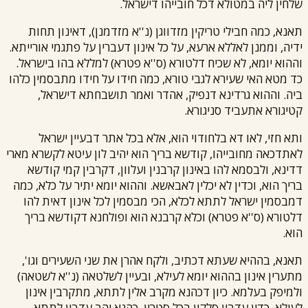
שלחין ליה במטולא דכל חובייהו דישראל.
תאנא, כמה חבילי טריקין מזדווגן (נ''א מזדמנן), דאינון תחות
ידיה, וממנן לאללא ארעא, על כל אינון דעברין על פתגמי אורייתא.
וההוא יומא, לא שכיח דלטורא (ס''א פטרא) למללא בהו בישראל.
כד מטא האי שעירא לגבי טורא, כמה חידו על חידו מתבסמין כלהו
ביה. וההוא גרדינא דנפיק, אהדר ואמר תושבחתא דישראל,
קטיגורא אתעביד סניגורא.
ותא חזי, לאו דא בלחודוי הוא, אלא בכל אתר דבעיין ישראל
לאתדכאה מחובייהו, קודשא בריך הוא יהיב לון עיטא לקשרא מארי
דדינא, ולבסמא להו באינון קרבנין ועלוון, דקרבין קמי קודשא
בריך הוא, וכדין לא יכלין לאבאשא. וההוא יומא יתיר על כלא, כמה
דמבסמין ישראל לתתא לכלא, הכי מבסמין לכל אינון דאית להו
דלטורא (ס''א פטרא) וכלא קרבנא הוא ופולחנא דקודשא בריך
הוא.
תאנא, בההיא שעתא דכתיב, ולקח אהרן את שני השעירים וגו',
מתערין אינון בההוא יומא לעילא, ובעיין לשלטאה (נ''א לשטאה)
ולמיפק בעלמא. כיון דכהנא מקרב אלין לתתא, מתקרבין אינון
לעילא. כדין עדבין סלקין בכל סטרין, כהנא יהב עדבין לתתא,