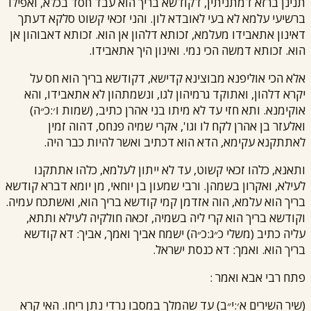
תנינן ברזא דמתניתין, דקודשא בריך הוא עבד חסד בכלא, ואפילו
ברשיעי עלמא לא בעי לאובדא לון. והני זכאי קשוט סלקא דעתך
דאינון אתאבידו מעלמא, זכותא דלהון אן הוא. זכותא דאבוהון אן
הוא. זכותא דמשה הכי נמי. ואינון היך אתאבידו.
אלא הכי אוליפנא מבוצינא קדישא, דקודשא בריך הוא חס על
יקרא דלהון, ואתוקד גרמיהון לגו, ונשמתהון לא אתאבידו, והא
אוקימנא. ותא חזי עד לא מיתו בני אהרן כתיב, (שמות ו׳:כ״ה)
ואלעזר בן אהרן לקח לו וגו', אקרי שמיה פנחס, דהוה זמין
לאתתקנא עקימא, הדא הוא דכתיב ואשר להיות כבר היה.
ותאנא, כלהו זכאי קשוט, עד לא ייתון לעלמא, כלהו אתתקנו
לעילא, ואקרון בשמהן. ו
רבי שמעון
בן יוחאי, מן יומא דברא קודשא
בריך הוא עלמא, הוה אזדמן קמי קודשא בריך הוא, ואשתכח עמיה.
וקודשא בריך הוא קרי ליה בשמיה, זכאה חולקיה לעילא ותתא,
עליה כתיב (משלי כ״ג:כ״ה) ישמח אביך ואמך, אביך: דא קודשא
בריך הוא. ואמך: דא כנסת ישראל.
פתח
רבי אבא
ואמר :
(שיר השירים א׳:י״ב) עד שהמלך במסבו נרדי נתן ריחו. האי קרא