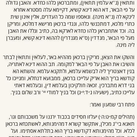
ותתאין (נ''א עלמין תתאין), ומתברכאן כלהו כחדא. והאבן גדולה
על פי הבאר, דא הוא דינא קשיא, דקיימא עלה מסטרא אחרא
לינקא לה (נ''א מינה). ונאספו שמה כל העדרים, אלין אינון שית
כתרי מלכא, דמתכנשי כלהו, ונגדי ברכאן מרישא דמלכא, ומריקן
בה. וכד אתחבראן כלהו כחדא לארקא בה, כתיב וגללו את האבן
מעל פי הבאר, מנדדין (ס''א מגנדרין) לההוא דינא קשיא, ומעברן
ליה מינה.
והשקו את הצאן, מריקין ברכאן מההיא באר, לעלאין ותתאין לבתר
והשיבו את האבן על פי הבאר למקומה. תב ההוא דינא לאתריה,
בגין דאצטריך ליה לבשמא עלמא, ולתקנא עלמא. והשתא הא
קודשא בריך הוא אריק עלייכו ברכאן, ממבועא דנחלא, ומנייכו כל
בני דרא מתברכין. זכאה חולקיכון בעלמא דין, ובעלמא דאתי
עלייכו כתיב, (ישעיהו נ״ד:י״ג) וכל בניך למודי יי' ורב שלום בניך.
פתח
רבי שמעון
ואמר:
(תהילים קמ״ט:ה׳) יעלזו חסידים בכבוד ירננו על משכבותם וגו',
תאנא בי''ג מכילן, אתקשר קשרא דמהימנותא, לאשתכחא ברכאן
לכלא. וכל מהימנותא דקודשא בריך הוא בתלתא אסתימו. ועל