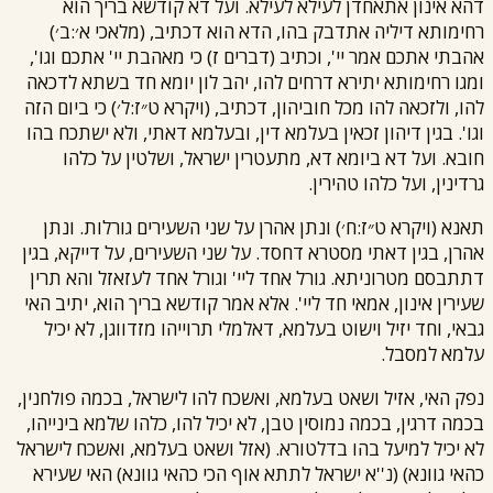
דהא אינון אתאחדן לעילא לעילא. ועל דא קודשא בריך הוא
רחימותא דיליה אתדבק בהו, הדא הוא דכתיב, (מלאכי א׳:ב׳)
אהבתי אתכם אמר יי', וכתיב (דברים ז) כי מאהבת יי' אתכם וגו',
ומגו רחימותא יתירא דרחים להו, יהב לון יומא חד בשתא לדכאה
להו, ולזכאה להו מכל חוביהון, דכתיב, (ויקרא ט״ז:ל׳) כי ביום הזה
וגו'. בגין דיהון זכאין בעלמא דין, ובעלמא דאתי, ולא ישתכח בהו
חובא. ועל דא ביומא דא, מתעטרין ישראל, ושלטין על כלהו
גרדינין, ועל כלהו טהירין.
תאנא (ויקרא ט״ז:ח׳) ונתן אהרן על שני השעירים גורלות. ונתן
אהרן, בגין דאתי מסטרא דחסד. על שני השעירים, על דייקא, בגין
דתתבסם מטרוניתא. גורל אחד ליי' וגורל אחד לעזאזל והא תרין
שעירין אינון, אמאי חד ליי'. אלא אמר קודשא בריך הוא, יתיב האי
גבאי, וחד יזיל וישוט בעלמא, דאלמלי תרוייהו מזדווגן, לא יכיל
עלמא למסבל.
נפק האי, אזיל ושאט בעלמא, ואשכח להו לישראל, בכמה פולחנין,
בכמה דרגין, בכמה נמוסין טבן, לא יכיל להו, כלהו שלמא בינייהו,
לא יכיל למיעל בהו בדלטורא. (אזל ושאט בעלמא, ואשכח לישראל
כהאי גוונא) (נ''א ישראל לתתא אוף הכי כהאי גוונא) האי שעירא