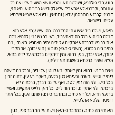
הוו עבדי פולחנא, ושולטנותא. והכא ונשא השעיר עליו את כל
עונותם, וקרבנא לא אתעביד אלא לקודשא בריך הוא. תא חזי,
דבגיני קרבנא מתבסמן עלאין ותתאין, ודינא לא שריא ושלטא
עלייהו דישראל.
תאנא, ושלח ביד איש עתי המדברה. מהו איש עתי. אלא רזא
דמלה הכי הוא בכל מה דאתעביד, בעי בר נש זמין לההיא מלה.
אית בר נש דברכתא אתקיים על ידיה יתיר מאחרא. תא חזי, מה
כתיב ביה בכהנא, (משלי כ״ב:ט׳) טוב עין הוא יבורך, אל תקרי
יבורך, אלא יברך, בגין דהוא זמין דיתקיים ברכתא על ידיה בהאי.
(ס''א ושארי ברכתא באשגחותא דיליה).
ואית בר נש דהוא זמין לאתקיימא לווטין על ידיה, ובכל מה דישגח
ליתי לווטייא ומארה ובעיתא כגון בלעם, דאקרי רע עין, דהוה זמין
בכל ביש, ולא הוה זמין לטב. ואף על גב דברך, ברכתיה לא
ברכתא, ולא אתקיים. וכד הוה לייט, כל מאן דלייט אתקיים, ואפילו
ברגעא חדא, ועל דא כתיב, (במדבר כ״ד:ג׳) שתם העין. בכל אתר
דעיניה שלטא אתלטייא.
תא חזי מה כתיב. (במדבר כ״ד:א׳) וישת אל המדבר פניו, בגין