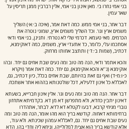
בני אמי נחרו בי. מאן אינון בני אמי, אלין רברבין ממנן תריסין על
שאר עמין.
דבר אחר, בני אמי ממש. כמה דאת אמר, (איכה ב׳:א׳) השליך
משמים ארץ וגו'. וכד השליך משמים ארץ, שמוני נוטרה את
הכרמים. מאי טעמא. דכרמי שלי לא נטרתי. ותנינן, בני אמי ודאי
אסתכמו עלי, כלומר, כד אתעדי ארץ, משמים, כמה דאוקימנא,
דכתיב, (שמות ב׳:ד׳) ותתצב אחותו מרחוק.
והכא אתמר ודאי, הנה מה טוב ומה נעים שבת אחים גם יחד. ובהו
אוקימנא (נ''א והכא אוקימנא), גם יחד. כמה דאת אמר (ויקרא
כ״ו:מ״ד) ואף גם זאת בהיותם, שבת אחים בכלל, כיון דכתיב, גם,
לאכללא כל אינון דלעילא, דכל שולטנותא בההוא אתר אשתכח.
דבר אחר. הנה מה טוב ומה נעים וגו'. אלין אינון חברייא, בשעתא
דאינון יתבין כחדא, ולא מתפרשן דא מן דא. בקדמיתא אתחזון
גוברי מגיחי קרבא, דבעו לקטלא דא לדא. לבתר, אתהדרו
ברחימותא דאחוה. קודשא בריך הוא מהו אומר, הנה מה טוב ומה
נעים שבת אחים גם יחד. גם, לאכללא עמהון שכינתא. ולא עוד,
אלא קודשא בריך הוא אצית למלולייהו, וניחא ליה וחדי בהו. הדא