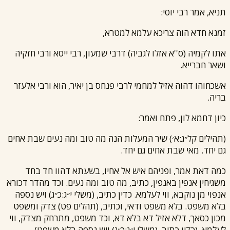
תניא, אמר
רבי יוסי
:
זמנא חדא הוה צריכא עלמא למטרא,
אתו לקמיה (ס''א אזלו לגביה) ד
רבי שמעון
,
רבי ייסא
ו
רבי חזקיה
ושאר חברייא.
אשכחוהו דהוה אזיל למחמי ל
רבי פנחס בן יאיר
, הוא ו
רבי אלעזר
בריה.
כיון דחמא לון, פתח ואמר:
(תהילים קל״ג:א׳) שיר המעלות הנה מה טוב ומה נעים שבת אחים
גם יחד. מאי שבת אחים גם יחד.
כמה דאת אמר, ופניהם איש אל אחיו, בשעתא דהוו חד בחד
משגיחין אנפין באנפין, כתיב, מה טוב ומה נעים. וכד מהדר דכורא
אנפוי מן נוקבא, ווי לעלמא. כדין כתיב, (משלי י״ג:כ״ג) ויש נספה
בלא משפט. בלא משפט ודאי, וכתיב, (תהלים פט) צדק ומשפט
מכון כסאך, דלא אזיל דא בלא דא, וכד משפט, מתרחק מצדק, ווי
לעלמא. (כדין כתיב, (משלי י״ג:כ״ג) ויש נספה בלא משפט).