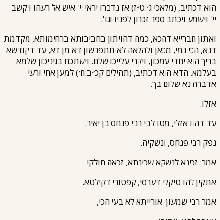
הוא דכתיב, (מלאכי ג׳:ט״ז) אז נדברו יראי יי' איש אל רעהו ויקשב
יי' וישמע ויכתב ספר זכרון לפניו וגו'.
ואתון חברייא דהכא, כמה דהויתון בחביבותא ברחימותא, מקדמת
דנא, הכי נמי, מכאן ולהלאה לא תתפרשון דא מן דא, עד דקודשא
בריך הוא יחדי עמכון, ויקרי עלייכו שלם. וישתכח בגיניכון שלמא
בעלמא. הדא הוא דכתיב, (תהילים קכ״ב:ח׳) למען אחי ורעי
אדברה נא שלום בך.
אזלו.
עד דהוו אזלי, מטו לבי
רבי פנחס בן יאיר
.
נפק
רבי פנחס
, ונשקיה.
אמר: זכינא לנשקא שכינתא, זכאה חולקי.
אתקין להו טיקלי דערסי, קפטורי דקילטא.
אמר
רבי שמעון
: אורייתא לא בעי הכי,