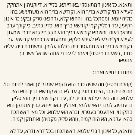
ותאנא, כל אינון דמתעסקי באורייתא, בליליא, דיוקניהון אתחקק
לעילא קמי קודשא בריך הוא, וקודשא בריך הוא משתעשע בהו
כוליה יומא, ומסתכל בהו. וההוא קלא, (דהכא) סליק ובקע כל אינון
רקיעין, עד דסליק קמי קודשא בריך הוא. כדין כתיב, כי קולך ערב
ומראך נאוה. והשתא קודשא בריך הוא חקק דיוקנא ד
רבי שמעון
לעילא וקליה לעילא לעילא סלקא, ומתעטרא בכתרא קדישא, עד
דקודשא בריך הוא מתעטר ביה בכלהו עלמין. ומשתבח ביה. עליה
כתיב, (ישעיהו מ״ט:ג׳) ויאמר לי עבדי אתה ישראל אשר בך
אתפאר.
פתח
רבי חייא
ואמר:
(קהלת ג׳:ט״ו) מה שהיה כבר הוא (נקרא שמו ל''ג) ואשר להיות וגו'.
מה שהיה כבר, היינו דתנינן, עד לא ברא קודשא בריך הוא האי
עלמא, הוה בארי עלמין וחריב לון, עד דקודשא בריך הוא סליק
ברעותיה, למברי האי עלמא, ואמליך באורייתא. כדין אתתקן הוא
בתקונוי, ואתעטר בעטרוי, וברא האי עלמא. וכל מאי דאשתכח
בהאי עלמא, הא הוה קמיה, (והא סליק מקמיה) ואתתקן קמיה.
ותאנא, כל אינון דברי עלמא, דאשתכחו בכל דרא ודרא, עד לא