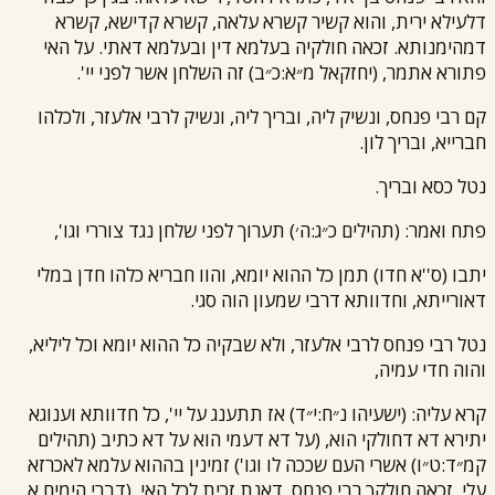
דלעילא ירית, והוא קשיר קשרא עלאה, קשרא קדישא, קשרא
דמהימנותא. זכאה חולקיה בעלמא דין ובעלמא דאתי. על האי
פתורא אתמר, (יחזקאל מ״א:כ״ב) זה השלחן אשר לפני יי'.
קם
רבי פנחס
, ונשיק ליה, ובריך ליה, ונשיק ל
רבי אלעזר
, ולכלהו
חברייא, ובריך לון.
נטל כסא ובריך.
פתח ואמר: (תהילים כ״ג:ה׳) תערוך לפני שלחן נגד צוררי וגו',
יתבו (ס''א חדו) תמן כל ההוא יומא, והוו חבריא כלהו חדן במלי
דאורייתא, וחדוותא ד
רבי שמעון
הוה סגי.
נטל
רבי פנחס
ל
רבי אלעזר
, ולא שבקיה כל ההוא יומא וכל ליליא,
והוה חדי עמיה,
קרא עליה: (ישעיהו נ״ח:י״ד) אז תתענג על יי', כל חדוותא וענוגא
יתירא דא דחולקי הוא, (על דא דעמי הוא על דא כתיב (תהילים
קמ״ד:ט״ו) אשרי העם שככה לו וגו') זמינין בההוא עלמא לאכרזא
עלי, זכאה חולקך
רבי פנחס
, דאנת זכית לכל האי, (דברי הימים א