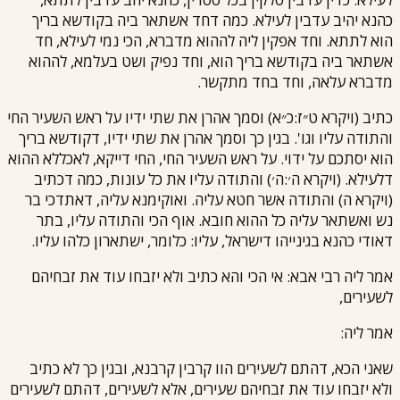
כהנא יהיב עדבין לעילא. כמה דחד אשתאר ביה בקודשא בריך
הוא לתתא. וחד אפקין ליה לההוא מדברא, הכי נמי לעילא, חד
אשתאר ביה בקודשא בריך הוא, וחד נפיק ושט בעלמא, לההוא
מדברא עלאה, וחד בחד מתקשר.
כתיב (ויקרא ט״ז:כ״א) וסמך אהרן את שתי ידיו על ראש השעיר החי
והתודה עליו וגו'. בגין כך וסמך אהרן את שתי ידיו, דקודשא בריך
הוא יסתכם על ידוי. על ראש השעיר החי, החי דייקא, לאכללא ההוא
דלעילא. (ויקרא ה׳:ה׳) והתודה עליו את כל עונות, כמה דכתיב
(ויקרא ה) והתודה אשר חטא עליה. ואוקימנא עליה, דאתדכי בר
נש ואשתאר עליה כל ההוא חובא. אוף הכי והתודה עליו, בתר
דאודי כהנא בגינייהו דישראל, עליו: כלומר, ישתארון כלהו עליו.
אמר ליה
רבי אבא
: אי הכי והא כתיב ולא יזבחו עוד את זבחיהם
לשעירים,
אמר ליה:
שאני הכא, דהתם לשעירים הוו קרבין קרבנא, ובגין כך לא כתיב
ולא יזבחו עוד את זבחיהם שעירים, אלא לשעירים, דהתם לשעירים