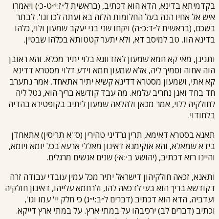
בקדמיתא בדינא, הדא הוא דכתיב, (בראשית ל״ז:י״ט-כ׳) ויאמרו
איש אל אחיו הנה בעל החלומות הלזה בא ועתה לכו וגו'. לבתר
בשכם, (בראשית ל״ד:כ״ה) ויקחו שני בני יעקב שמעון ולוי, כלהו
בדינא הוו. טב למיסב דא, ולא יתער קטטותא בכלהו שבטין.
ותנינן, מאי קא חמא שמעון לאזדווגא בלוי יתיר מכלא. והא ראובן
הוה אחוה וסמיך ליה, אלא שמעון חמא וידע דלוי מסטרא דדינא
קא אתי, ושמעון מסטרא דדינא קשיא יתיר אתאחד. אמר נתערב
חד בחד ואנן נחריב עלמא. מה עבד קודשא בריך הוא, נטל ליה
לחולקיה ללוי, אמר מכאן ולהלאה שמעון ליתיב בקופטירא בהדיה
בלחודוי.
תאנא בסטרא דאימא, תרין גרדיני טהירין (ס''א תריסין) אתאחדן
בידא שמאלא, והא אוקימנא דאינון מאללי ארעא בכל יומא ויומא,
והיינו רזא דכתיב, (יהושע ב׳:א׳) שנים אנשים מרגלים.
ותאנא, זכאה חולקיהון דישראל יתיר מכל עמין עובדי עבודה זרה
דקודשא בריך הוא בעי לדכאה להו, ולרחמא עלייהו, דאינון חולקיה
ועדביה, הדא הוא דכתיב (דברים ל״ב:י״ג) כי חלק יי' עמו וגו',
וכתיב (דברים לב) ירכיבהו על במתי ארץ. על במתי ארץ דייקא.