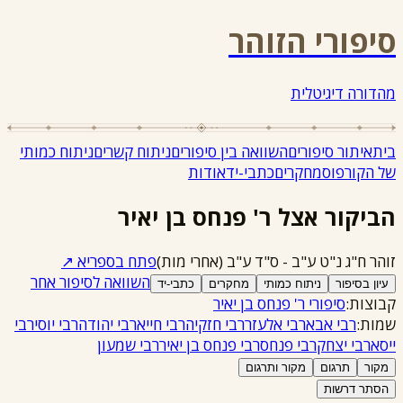
סיפורי הזוהר
מהדורה דיגיטלית
בית
איתור סיפורים
השוואה בין סיפורים
ניתוח קשרים
ניתוח כמותי
של הקורפוס
מחקרים
כתבי-יד
אודות
הביקור אצל ר' פנחס בן יאיר
זוהר ח"ג נ"ט ע"ב - ס"ד ע"ב
(אחרי מות)
פתח בספריא ↗
השוואה לסיפור אחר
עיון בסיפור
ניתוח כמותי
מחקרים
כתבי-יד
קבוצות:
סיפורי ר' פנחס בן יאיר
שמות:
רבי אבא
רבי אלעזר
רבי חזקיה
רבי חייא
רבי יהודה
רבי יוסי
רבי
ייסא
רבי יצחק
רבי פנחס
רבי פנחס בן יאיר
רבי שמעון
מקור
תרגום
מקור ותרגום
הסתר דרשות