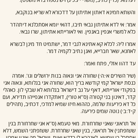
והשתא חמינא דאתון אתיתון על דדכורא לא שריא בנוקבא,
אמר: אי לדא אתיתון גבאי תיבו, דהאי יומא אסתכלנא דיתהדר
כלא למשרי אנפין באנפין. ואי לאורייתא אתיתון, שרו גבאי.
אמרו ליה: לכלא קא אתינא לגבי דמר, ישתמיט חד מינן לבשרא
לאחנא, שאר חברייא, ואנן נתיב לקמיה דמר.
עד דהוו אזלי, פתח ואמר:
(שיר השירים א׳:ה׳) שחורה אני ונאוה בנות ירושלים וגו'. אמרה
כנסת ישראל קמי קודשא בריך הוא, שחורה אני בגלותא, ונאוה אני
בפקודי אורייתא, דאף על גב דישראל בגלותא לא שבקי לון. כאהלי
קדר, דאינון בני קטורה (ס''א טורי), דאתקדרו אנפייהו תדירא, ועם
כל דא כיריעות שלמה, כההוא חיזו שמיא למדכי, דכתיב, (תהילים
ק״ד:ב׳) נוטה שמים כיריעה.
אל תראוני שאני שחרחורת. מאי טעמא (ס''א אני שחרחורת בגין
ששזפתני) אל תראוני, בגין שאני שחרחרת. ששזפתני השמש, דלא
אסתכל בי שמשא, לאנהרא לי כדקא יאות. ישראל מה אינון אמרין.