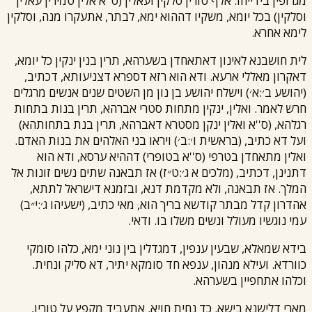
מגרופין בידייהו. אלף טורין סלקין ועאלין (ס''א אלין טמירין עאלין
וסלקין) בכל יומא, משקיו דההוא ימא, לבתר, אתעקרו מנה, וסלקין
לימא אחרא.
לית חושבנא לאינון דאתאחדן בשערהא, תרין בנין ינקין כל יומא,
דאקרון מאללי ארעא. ודא הוא רזא דספרא דצניעותא, דכתיב,
(יהושע ב׳:א׳) וישלח יהושע בן נון מן השטים שנים אנשים מרגלים
חרש לאמר. ואלין, ינקין מתחות סטרי אברהא, תרין בנות בתחות
רגלהא, (ס''א ואלין ינקן מסטרא דאברהא, תרין בנת בתחותהא)
ועל דא כתיב, (בראשית ו׳:ב׳) ויראו בני האלהים את בנות האדם.
ואלין מתאחדן בטרפי (ס''א בטופרי) דההיא ערסא, ודא הוא
דתנינן, דכתיב, (מלכים א ג׳:ט״ז) אז תבאנה שתים נשים זונות אל
המלך. אז תבאנה, ולא מקדמת דנא, ובזמנא דישראל לתתא,
אהדרון קדל מבתר קודשא בריך הוא, מאי כתיב, (ישעיהו ג׳:י״ב)
עמי נוגשיו מעולל ונשים משלו בו. ודאי.
בידא שמאלא, שבעין ענפין, דמגדלין בין נוני ימא, כלהו סומקי
כוורדא. ועילא מנהון, ענפא חד סומקא יתיר, דא סליק ונחית.
וכלהו אתחפיין בשערהא.
מארי דלישנא בישא. כד נחית חויא. אתעביד מקפץ על טורין,