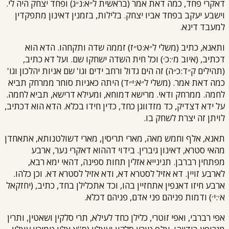
דאקרי פחד, כמה דאת אמר (בראשית ל״א:נ״ג) ופחד יצחק היה לי.
וישבע יעקב בפחד אביו יצחק. בלילות, בזמנין דאינון מתפקדין
למעבד דינא.
ותאנא, כתיב (משלי ל״א:ט״ז) זממה שדה ותקחהו. הדא הוא
דכתיב, (איוב מ׳:כ׳) וכל חית השדה ישחקו שם. ועל דא כתיב,
(תהילים ק״ד:כ״ה) זה הים גדול ורחב ידים וגו' שם אניות יהלכון וגו'
כמה דאת אמר. (משלי ל״א:י״ד) היתה כאניות סוחר ממרחק תביא
לחמה. ממרחק ודאי. מרישא דמוחא, ומעילא דרישא, תביא לחמה.
על ידא דצדיק, כד מזדווגן כחד, כדין חידו בכלא. הדא הוא דכתיב,
לויתן זה יצרת לשחק בו.
תאנא, אלף וחמש מאה, מארי תריסין, מארי דשולטנותא, אתאחדן
מהאי סטרא, דאינון גיברין. בידוי דההוא דאקרי נער, ארבע
מפתחין רברבן. תנינייא אזלין תחות ספינה, דהאי ימא רבא,
לארבע זויין. דא אזיל לסטרא דא, ודא אזיל לסטרא דא. וכן כלהו.
ארבע חיזו דאנפין אתחזיין בהו, וכד אתכלילן בחד, כתיב, (יחזקאל
א׳:י׳) ודמות פניהם פני אדם, פניהם דכלא.
אפי רברבי, ואפי זוטרי, כלילן כחד לעילא, תרי סלקין ושאטין, ותרין