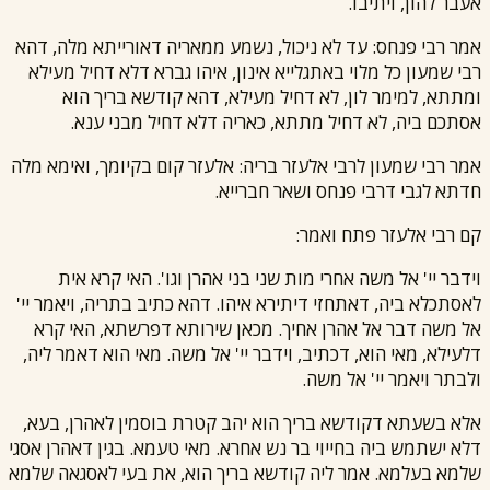
אעבר להון, ויתיבו.
אמר
רבי פנחס
: עד לא ניכול, נשמע ממאריה דאורייתא מלה, דהא
רבי שמעון
כל מלוי באתגלייא אינון, איהו גברא דלא דחיל מעילא
ומתתא, למימר לון, לא דחיל מעילא, דהא קודשא בריך הוא
אסתכם ביה, לא דחיל מתתא, כאריה דלא דחיל מבני ענא.
אמר
רבי שמעון
ל
רבי אלעזר
בריה: אלעזר קום בקיומך, ואימא מלה
חדתא לגבי ד
רבי פנחס
ושאר חברייא.
קם
רבי אלעזר
פתח ואמר:
וידבר יי' אל משה אחרי מות שני בני אהרן וגו'. האי קרא אית
לאסתכלא ביה, דאתחזי דיתירא איהו. דהא כתיב בתריה, ויאמר יי'
אל משה דבר אל אהרן אחיך. מכאן שירותא דפרשתא, האי קרא
דלעילא, מאי הוא, דכתיב, וידבר יי' אל משה. מאי הוא דאמר ליה,
ולבתר ויאמר יי' אל משה.
אלא בשעתא דקודשא בריך הוא יהב קטרת בוסמין לאהרן, בעא,
דלא ישתמש ביה בחייוי בר נש אחרא. מאי טעמא. בגין דאהרן אסגי
שלמא בעלמא. אמר ליה קודשא בריך הוא, את בעי לאסגאה שלמא