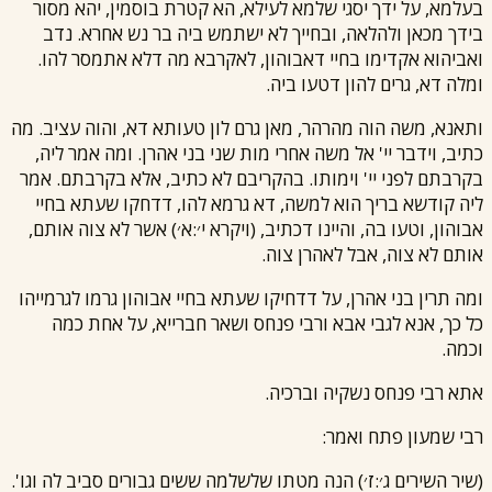
בעלמא, על ידך יסגי שלמא לעילא, הא קטרת בוסמין, יהא מסור
בידך מכאן ולהלאה, ובחייך לא ישתמש ביה בר נש אחרא. נדב
ואביהוא אקדימו בחיי דאבוהון, לאקרבא מה דלא אתמסר להו.
ומלה דא, גרים להון דטעו ביה.
ותאנא, משה הוה מהרהר, מאן גרם לון טעותא דא, והוה עציב. מה
כתיב, וידבר יי' אל משה אחרי מות שני בני אהרן. ומה אמר ליה,
בקרבתם לפני יי' וימותו. בהקריבם לא כתיב, אלא בקרבתם. אמר
ליה קודשא בריך הוא למשה, דא גרמא להו, דדחקו שעתא בחיי
אבוהון, וטעו בה, והיינו דכתיב, (ויקרא י׳:א׳) אשר לא צוה אותם,
אותם לא צוה, אבל לאהרן צוה.
ומה תרין בני אהרן, על דדחיקו שעתא בחיי אבוהון גרמו לגרמייהו
כל כך, אנא לגבי אבא ו
רבי פנחס
ושאר חברייא, על אחת כמה
וכמה.
אתא
רבי פנחס
נשקיה וברכיה.
רבי שמעון
פתח ואמר:
(שיר השירים ג׳:ז׳) הנה מטתו שלשלמה ששים גבורים סביב לה וגו'.