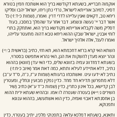
אוקמוה חברייא, בשעתא דקודשא בריך הוא אשתכח וזמין בטורא
דסיני, למיהב אורייתא לישראל, נרדי נתן ריחו, ישראל יהבו וסליקו
ריחא טב, דקאים ואגין עלייהו לדרי דרין. ואמרו, (שמות כ״ד:ז׳) כל
אשר דבר יי' נעשה ונשמע. דבר אחר עד שהמלך במסבו, בעוד
דסליק משה לקבלא אורייתא מקודשא בריך הוא, ואתחקק בתרי
לוחי אבנין, ישראל שבקו ההוא ריחא טבא דהוה מתעטר עלייהו,
ואמרו לעגל, אלה אלהיך ישראל.
השתא האי קרא ברזא דחכמתא הוא, תא חזי, כתיב (בראשית ב׳:י׳)
ונהר יוצא מעדן להשקות את הגן, האי נהרא אתפשט בסטרוי,
בשעתא דמזדווג עמיה בזווגא שלים, כדי האי עדן (זווגא) בההוא
נתיב, דלא אתיידע לעילא ותתא, כמה דאת אמר (איוב כ״ח:ז׳)
נתיב לא ידעו עיט. ואשתכחו ברעותא (שמות ע''ז, נ''ה, ס''ד ע''ב)
דלא מתפרשן תדירא חד מחד. כדין נפקין מבועין ונחלין, ומעטרין
לבן קדישא, בכל אינון כתרין, כדין (שמות כ''ד ע''א) כתיב (שיר
השירים ג׳:י״א) בעטרה שעטרה לו אמו. ובההיא שעתא ירית ההוא
בן אחסנתא דאבוי ואמיה, כדין הוא אשתעשע, בההוא ענוגא
ותפנוקא.
ותאנא, בשעתא דמלכא עלאה בתפנוקי מלכין, יתיב בעטרוי, כדין