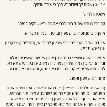
י״ב:י״ט) שלום לך ושלום לעוזרך כי עזרך אלהיך.
אשכימו למיזל,
קם
רבי פנחס
ואחיד ביה ב
רבי אלעזר
, ולא שבקיה למיהך.
אוזיף
רבי פנחס
ל
רבי שמעון
וברכיה, ולכלהו חברייא.
עד דהוו אזלי, אמר להו
רבי שמעון
לחברייא:, (תהילים קי״ט:קכ״ו)
עת לעשות ליי'.
אתא
רבי אבא
ושאיל: כתיב ונתן אהרן על שני השעירים גורלות
וגו'. הני עדבין למה. ואהרן למה ליה למיהב עדבין. ופרשתא דא
למה. והא אוליפנא קמי דמר סדרא דיומא, והאי בעינא למנדע.
פתח
רבי שמעון
ואמר:
(בראשית מלכים ב כ״ד:י״ב) ויקח מאתם את שמעון ויאסור אותו
לעיניהם. וכי מה חמא יוסף למיסב לשמעון עמיה יתיר מאחוהי.
אלא, אמר יוסף, בכל אתר שמעון (ולוי) פתיחותא דדינא איהו
(אינון), וההיא שעתא דאזילנא מאבא לגבייהו דאחי, שמעון פתח