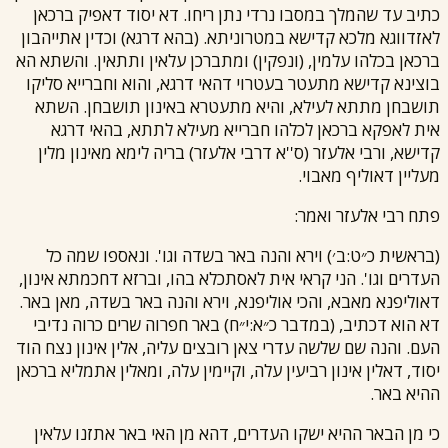
כתיב עד שהמלך במסבו נרדי נתן ריחו. דא יסוד דאפיק ברכאן
לאזדווגא מלכא קדישא במטרוניתא. (בהא דרגא) וכדין אתייהבון
ברכאן בכלהו עלמין, (ונפקין) ומתברכן עלאין ותתאין. והשתא הא
בוצינא קדישא מתעטר בעטרוי דהאי דרגא, והוא וחברייא סליקו
תושבחן מתתא לעילא, והיא מתעטרא באינון תושבחן. השתא
אית לאפקא ברכאן לכלהו חברייא מעילא לתתא, בהאי דרגא
קדישא, ו
רבי אלעזר
(ס''א ד
רבי אלעזר
) בריה לימא מאינון מלין
מעליין דאוליף מאבוי.
פתח
רבי אלעזר
ואמר:
(בראשית כ״ט:ב׳) וירא והנה באר בשדה וגו'. ונאספו שמה כל
העדרים וגו'. הני קראי אית לאסתכלא בהו, וברזא דחכמתא אינון,
דאוליפנא מאבא, והכי אוליפנא, וירא והנה באר בשדה, מאן באר.
דא הוא דכתיב, (במדבר כ״א:י״ח) באר חפרוה שרים כרוה נדיבי
העם. והנה שם שלשה עדרי צאן רובצים עליה, אלין אינון נצח הוד
יסוד, דאלין אינון רביעין עלה, וקיימין עלה, ומאלין אתמליא ברכאן
ההיא באר.
כי מן הבאר ההיא ישקו העדרים, דהא מן האי באר אתזנו עלאין