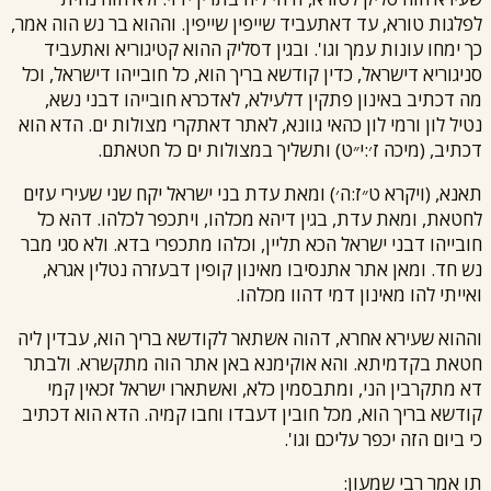
לפלגות טורא, עד דאתעביד שייפין שייפין. וההוא בר נש הוה אמר,
כך ימחו עונות עמך וגו'. ובגין דסליק ההוא קטיגוריא ואתעביד
סניגוריא דישראל, כדין קודשא בריך הוא, כל חובייהו דישראל, וכל
מה דכתיב באינון פתקין דלעילא, לאדכרא חובייהו דבני נשא,
נטיל לון ורמי לון כהאי גוונא, לאתר דאתקרי מצולות ים. הדא הוא
דכתיב, (מיכה ז׳:י״ט) ותשליך במצולות ים כל חטאתם.
תאנא, (ויקרא ט״ז:ה׳) ומאת עדת בני ישראל יקח שני שעירי עזים
לחטאת, ומאת עדת, בגין דיהא מכלהו, ויתכפר לכלהו. דהא כל
חובייהו דבני ישראל הכא תליין, וכלהו מתכפרי בדא. ולא סגי מבר
נש חד. ומאן אתר אתנסיבו מאינון קופין דבעזרה נטלין אגרא,
ואייתי להו מאינון דמי דהוו מכלהו.
וההוא שעירא אחרא, דהוה אשתאר לקודשא בריך הוא, עבדין ליה
חטאת בקדמיתא. והא אוקימנא באן אתר הוה מתקשרא. ולבתר
דא מתקרבין הני, ומתבסמין כלא, ואשתארו ישראל זכאין קמי
קודשא בריך הוא, מכל חובין דעבדו וחבו קמיה. הדא הוא דכתיב
כי ביום הזה יכפר עליכם וגו'.
תו אמר
רבי שמעון
: