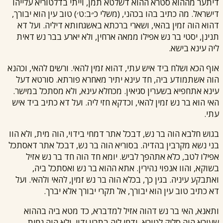
דיתער מההוא סטרא ההוא דשלטא תמן, וייתי בדלטוריא עלייהו
דישראל. מה כתיב בהו בכהני, (משלי כ״ב:ט׳) טוב עין הוא יבורך,
דהוא הוה זמין בהאי, ושארי ברכתא באשגחותא דיליה. ועל דא
תנינן, יסטי בר נש אפילו ממאה ארחין, ולא יארע בבר נש דאית
ליה עינא בישא.
אוף הכא ושלח ביד איש עתי, דהוא זמין להאי. ורשים להאי, וכהנא
הוה אשתמודע ביה, חד עינא יתיר מאחרא פורתא. סורטא דעל
עינא אתחפיא בשערין סגיאין. מכחלא עינא, ולא מסתכל במישר.
האי הוא בר נש זמין להאי, וכדקא חזי ליה. ועל דא כתיב ביד איש
עתי.
בגוש חלבא הוה בר נש, דבכל אתר דמחי בידוי, הוה מית, ולא הוו
בני נשא מקרבין בהדיה. בסוריא הוה בר נש, דבכל אתר דאסתכל
אפילו לטב, כלא אתהפך לביש. יומא חד הוה חד בר נש אזיל
בשוקא, והוו אנפוי נהירין. אתא ההוא בר נש ואסתכל ביה,
ואתבקע עיניה. בגין כך, בכלא הוה בר נש זמין, להאי ולהאי. ועל
דא כתיב טוב עין הוא יבורך, אל תקרי יבורך אלא יברך.
ותאנא, האי בר נש דהוה אזיל למדברא, כד מטא ביה בההוא
שעירא הוה סליק לטורא, ודחי ליה בתרין ידוי. ולא הוה נחית