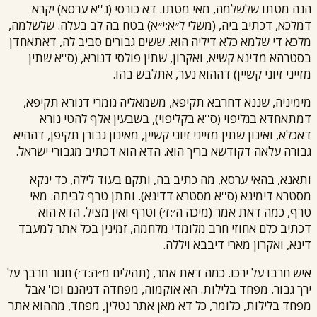
הנה מטתו שלשלמה, מאי מטתו. דא כורסי (נ''א ערסא) יקרא
דמלכא, דכתיב ביה, (משלי ל״א:י״א) בטח בה לב בעלה. שלשלמה,
מלכא די שלמא כלא דיליה הוא. ששים גבורים סביב לה, דאתאחדן
בסטרהא מדינא קשיא, ואקרון, שתין פולסי דנורא, (ס''א שתין
מזייני זיוני קשיין) דההוא נער, אתלבש בהו.
מימיניה, שננא דחרבא תקיפא, משמאליה גומרי דנורא תקיפא,
דמתאחדא בגליפוי (ס''א בקליפוי), בשבעין אלף להטי נורא
דאכלא, ואינון שתין מזייני זיוני קשיין, מאינון גבורן תקיפן, דההיא
גבורה עלאה דקודשא בריך הוא. הדא הוא דכתיב מגבורי ישראל.
ותאנא, בהאי ערסא, מה כתיב בה, ותקם בעוד לילה, כד ינקא
מסטרא דימינא (ס''א מסטרא דדינא). ותתן טרף לביתה. מאי
טרף, כמה דאת אמר (מיכה ה׳:ז׳) וטרף ואין מציל. הדא הוא
דכתיב כלם אחוזי חרב מלומדי מלחמה, זמינין בכל אתר למעבד
דינא, ואקרון מארי דיבבא ויללה.
איש חרבו על ירכו. כמה דאת אמר, (תהילים מ״ה:ד׳) חגור חרבך על
ירך גבור. מפחד בלילות. הא אוקמוה, מפחדה דגיהנם וכו' אבל
מפחד בלילות, כלומר, כל דא מאן אתר נטלין, מפחד, מההוא אתר