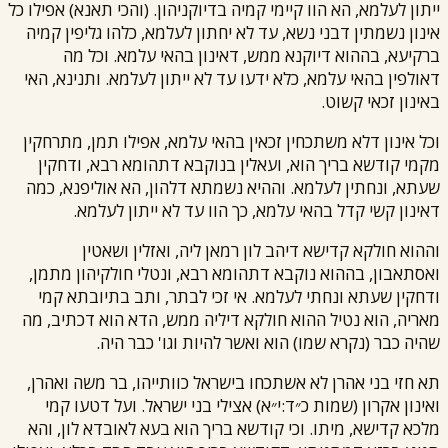
ייתון לעלמא, הא הוו קיימי קמיה בדיוקניהון. (והכי תאנא) אפילו כל
אינון נשמתין דבני נשא, עד לא יחתון לעלמא, כלהו גליפין קמיה
ברקיעא, בההוא דיוקנא ממש, דאינון בהאי עלמא. וכל מה
דאולפין בהאי עלמא, כלא ידעו עד לא ייתון לעלמא. ותנינא, האי
באינון זכאי קשוט.
וכל אינון דלא משתכחין זכאין בהאי עלמא, אפילו תמן, מתרחקין
מקמי קודשא בריך הוא, ועאלין בנוקבא דתהומא רבא, ודחקין
שעתא, ונחתין לעלמא. וההיא נשמתא דלהון, הא אוליפנא, כמה
דאינון קשי קדל בהאי עלמא, כך הוו עד לא ייתון לעלמא.
וההוא חולקא קדישא דיהב לון רמאן ליה, ואזלין ושאטין
ואסתאבון, בההוא נוקבא דתהומא רבא, ונטלי חולקיהון מתמן,
ודחקין שעתא ונחתי לעלמא. אי זכי לבתר, ותב בתיובתא קמי
מאריה, הוא נטיל ההוא חולקא דיליה ממש, הדא הוא דכתיב, מה
שהיה כבר (נקרא שמו) הוא ואשר להיות וגו' כבר היה.
תא חזי בני אהרן לא אשתכחו בישראל כוותייהו, בר משה ואהרן,
ואינון אקרון (שמות כ״ד:י״א) אצילי בני ישראל. ועל דטעו קמי
מלכא קדישא, מיתו. וכי קודשא בריך הוא בעא לאובדא לון, והא