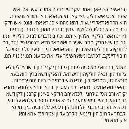
(בראשית כ״ז:י״א) ויאמר יעקב אל רבקה אמו הן עשו אחי איש
שעיר ואנכי איש חלק. מאי קא רמיזא, אלא ודאי עשו איש שעיר,
הוא מההוא דאקרי שעיר, דהא מההוא סטרא אתי. ואנכי איש חלק:
גבר מההוא דפליג לכל שאר עמין רברבין ממנן. דכתיב, (דברים
ד׳:י״ט) אשר חלק יי' אלהיך אותם, וכתיב (דברים לב) כי חלק יי' עמו
וגו'. תו איש חלק, מתרי שעירים ואשתאר חדא. דכהנא פליג לה, חד
לחולקיה, וחד לקודשא בריך הוא. אמאי. בגין דיטעין על כתפוי כל
חובוי דיעקב, דכתיב ונשא השעיר עליו את כל עונותם, עונות תם.
תאנא, בההוא יומא כמה פתחין פתיחן לקבליהון דישראל לקבלא
צלותיהון. זכאה חולקיהון דישראל, דהא קודשא בריך הוא בעא
לזכאה לון, ולדכאה לון, הדא הוא דכתיב כי ביום הזה יכפר וגו'.
בהאי יומא אתעטר כהנא בכמה עטרין. בהאי יומא פולחנא דכהנא
יקירא ורב מכל פולחנין. לכלא יהב חולקא באינון קרבנין דקודשא
בריך הוא. בהאי יומא אתעטר (ס''א אתער) חסד בעלמא על ידא
דכהנא, מקרב קרבנין על חוביהון דעמא. על חוביה בקדמיתא,
ולבתר על חוביהון דעמא. מקרב עלוון עליה ועל עמא והא
אוקימנא מלי.