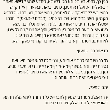
בגין כך, כהנא בעי לכוונא מלי דלעילא, ליחדא שמא קדישא מאתר
דבעא ליחדא, ועל דא תנינן, כתיב, בזאת יבא אהרן אל הקדש,
בהאי בעי לקרבא קדושה לאתריה, מהאי אתר, בעי בר נש לדחלא
מקמי קודשא בריך הוא. ועל דא כתיב, (דברים ל״ב:כ״ט) לו חכמו
ישכילו זאת מיד יבינו לאחריתם. כלומר, אי יסתכלון בני נשא
בעונשא, היך אחידת זאת בין חיילהא, והיך אתמנו קמה כל אינון
בני חיילין, ואחידן בפולחנא לאתפרעא מן חייביא, מיד יבינו
לאחריתם, ויסתמרון עובדיהון, ולא יחובון קמי מלכא קדישא.
תו אמר
רבי שמעון
:
כל בר נש דזכי למילף אורייתא, ונטיר לה להאי זאת. האי זאת
נטירת ליה, וגזר עמיה קיימא על קיימא דיליה, דלא יתעדי מניה,
ומן בנוהי ומן בני בנוהי לעלמין. הדא הוא דכתיב, (ישעיהו
נ״ט:כ״א) ואני זאת בריתי אותם וגו'.
יתבו למיכל.
עד דאכלו, אמר
רבי שמעון
לחברייא: כל חד וחד לימא מלה חדתא
דאורייתא על פתורא לקמיה ד
רבי פנחס
.