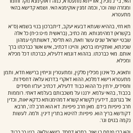
האי, בי''ג מכילן, אורייתא מתעטרא, כמה דאוקימנא מקל וחומר
ומגזרה שוה וכו', וכמה זמנין אוקימנא האי. ושמא קדישא בהאי
מתעטרא.
תא חזי, בההיא שעתא דבעא יעקב, דיתברכון בנוי בשמא (ס''א
בקשרא) דמהימנותא. מה כתיב, (בראשית מ״ט:כ״ח) כל אלה
שבטי ישראל שנים עשר וזאת, הא תליסר, דאשתתף עמהון
שכינתא, ואתקיימו ברכאן. והיינו דכתיב, איש אשר כברכתו ברך
אותם. מאי כברכתו. בההוא דוגמא דלעילא, כברכתו דכל מכילא
ומכילא.
ותאנא, כל אינון מכילין סלקין, ומתעטרין ונייחין ברישא חדא, ותמן
מתעטרא רישא דמלכא, ההוא דאקרי בדרגא עלאה דחסידות.
וחסידים, ירתין כל ההוא כבוד דלעילא, דכתיב יעלזו חסידים
בכבוד, בהאי עלמא. ירננו על משכבותם בעלמא דאתי. רוממות
אל בגרונם, דידעין לקשרא קשרא דמהימנותא כדקא יאות, וכדין
חרב פיפיות בידם. מאן חרב פיפיות. דא הוא חרב לה', חרבא
דקודשא בריך הוא. פיפיות: להיטא בתרין דינין. ולמה. לעשות
נקמה בגוים וגו'.
והא
רבי פנחס בן יאיר
, כתרא דחסד, רישא עלאה. בגין כך כבוד