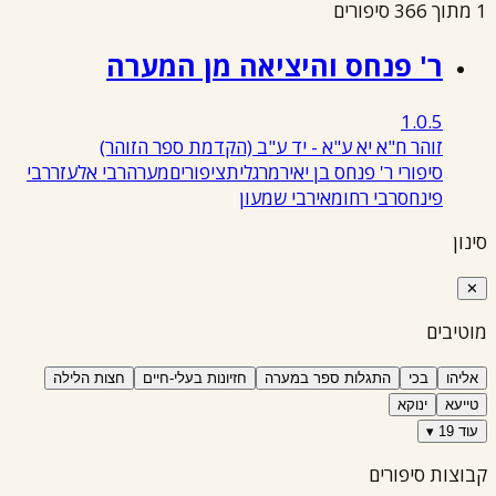
1 מתוך 366 סיפורים
ר' פנחס והיציאה מן המערה
1.0.5
זוהר ח"א יא ע"א - יד ע"ב
(הקדמת ספר הזוהר)
סיפורי ר' פנחס בן יאיר
מרגלית
ציפורים
מערה
רבי אלעזר
רבי
פינחס
רבי רחומאי
רבי שמעון
סינון
✕
מוטיבים
אליהו
בכי
התגלות ספר במערה
חזיונות בעלי-חיים
חצות הלילה
טייעא
ינוקא
עוד 19 ▾
קבוצות סיפורים