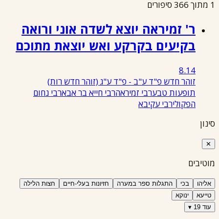
1 מתוך 366 סיפורים
ר' זמיראה יוצא לשדה אוני ורואה
בקיעים בקרקע ואש יוצאת מתוכם
8.14
זוהר חדש פ"ד ע"ב - פ"ד ע"ג
(זוהר חדש רות)
תופעות טבע
רבי זמיראה
רבי חייא בר אבא
רבי נחום
הפקולי
רבי עקיבא
סינון
✕
מוטיבים
אליהו
בכי
התגלות ספר במערה
חזיונות בעלי-חיים
חצות הלילה
טייעא
ינוקא
עוד 19 ▾